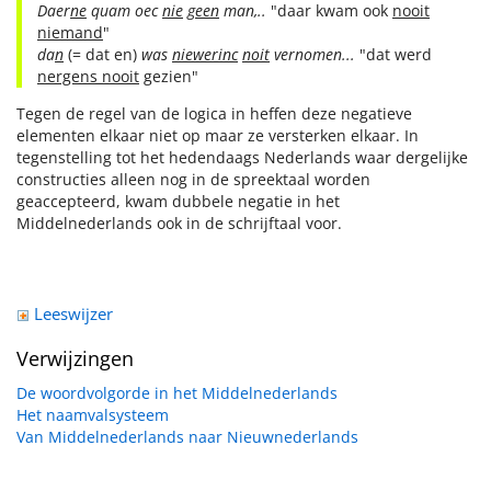
Daer
ne
quam oec
nie
geen
man,..
"daar kwam ook
nooit
niemand
"
da
n
(= dat en)
was
niewerinc
noit
vernomen...
"dat werd
nergens nooit
gezien"
Tegen de regel van de logica in heffen deze negatieve
elementen elkaar niet op maar ze versterken elkaar. In
tegenstelling tot het hedendaags Nederlands waar dergelijke
constructies alleen nog in de spreektaal worden
geaccepteerd, kwam dubbele negatie in het
Middelnederlands ook in de schrijftaal voor.
Leeswijzer
Verwijzingen
De woordvolgorde in het Middelnederlands
Het naamvalsysteem
Van Middelnederlands naar Nieuwnederlands