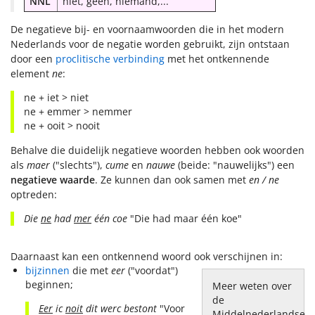
NNL
niet, geen, niemand,...
De negatieve bij- en voornaamwoorden die in het modern
Nederlands voor de negatie worden gebruikt, zijn ontstaan
door een
proclitische verbinding
met het ontkennende
element
ne
:
ne + iet > niet
ne + emmer > nemmer
ne + ooit > nooit
Behalve die duidelijk negatieve woorden hebben ook woorden
als
maer
("slechts"),
cume
en
nauwe
(beide: "nauwelijks") een
negatieve waarde
. Ze kunnen dan ook samen met
en / ne
optreden:
Die
ne
had
mer
één coe
"Die had maar één koe"
Daarnaast kan een ontkennend woord ook verschijnen in:
bijzinnen
die met
eer
("voordat")
beginnen;
Meer weten over
de
Eer
ic
noit
dit werc bestont
"Voor
Middelnederlandse