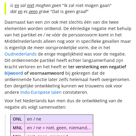
ic
en
sal
niet
moghen gaen
"Ik zal niet mogen gaan"
dat
en
es
geen
grave
"Dat is geen graaf"
Daarnaast kan een zin ook met slechts één van die twee
elementen worden ontkend. De éénledige negatie met behulp
van het partikel
en / ne
vóór de persoonsvorm komt in het
Middelnederlands alleen nog voor in specifieke gevallen maar
is eigenlijk de meer oorspronkelijke vorm, die in het
Oudnederlands
de enige mogelijkheid was voor de negatie.
Dit ontkennende partikel heeft echter langzamerhand zijn
kracht verloren en het heeft er
ter versterking een negatief
bijwoord
of voornaamwoord
bij gekregen dat de
ontkennende functie later zelfs helemaal heeft overgenomen.
Een dergelijke ontwikkeling kunnen we trouwens ook voor
andere
Indo-Europese talen
constateren.
Voor het Nederlands kan men dus de ontwikkeling van de
negatie als volgt samenvatten:
ONL
en / ne
MNL
en / ne + niet, geen, niemand,..