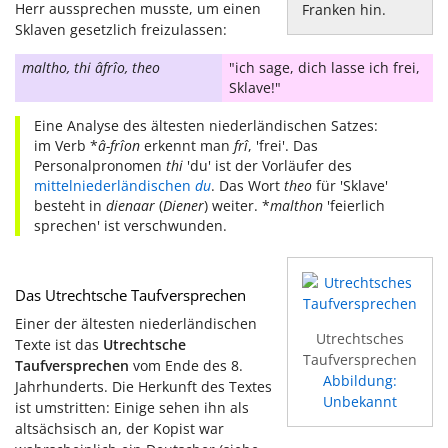
Herr aussprechen musste, um einen
Franken hin.
Sklaven gesetzlich freizulassen:
maltho, thi âfrîo, theo
"ich sage, dich lasse ich frei,
Sklave!"
Eine Analyse des ältesten niederländischen Satzes:
im Verb *
â-frîon
erkennt man
frî
, 'frei'. Das
Personalpronomen
thi
'du' ist der Vorläufer des
mittelniederländischen
du
. Das Wort
theo
für 'Sklave'
besteht in
dienaar
(
Diener
) weiter. *
malthon
'feierlich
sprechen' ist verschwunden.
Das Utrechtsche Taufversprechen
Einer der ältesten niederländischen
Utrechtsches
Texte ist das
Utrechtsche
Taufversprechen
Taufversprechen
vom Ende des 8.
Abbildung:
Jahrhunderts. Die Herkunft des Textes
Unbekannt
ist umstritten: Einige sehen ihn als
altsächsisch an, der Kopist war