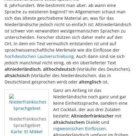
8. Jahrhundert. Wie bestimmt man aber, ab wann eine
Sprache zu existieren beginnt? Im Allgemeinen schaut man
sich das älteste geschiebene Material an, was für das
Niederländische jedoch nicht so einfach ist: Altniederländisch
ist schwer von verwandten westgermanischen Sprachen zu
unterscheiden. Forscher stützen sich daher mehr auf den
Ort, in dem ein Text vermutlich entstanden ist und auf
sprachwissenschaftliche Merkmale wie die Einflüsse der
hochdeutschen Lautverschiebung
. Auch dann sind sie sich
jedoch manchmal nicht einig, ob ein überlieferter Text
altniederländisch
,
althochdeutsch
(Vorläufer des Deutschen),
altsächsisch
(Vorläufer des Niederdeutschen, das in
Deutschland gesprochen wird) oder
altenglisch
ist.
Ganz am Anfang ist das
Niederländische noch ganz und gar
keine Einheitssprache, sondern eine
Art Cocktail, der aus drei Zutaten
besteht:
Altniederfränkischer
mit
Niederfränkisches
altsächsischem
Dialekt und
Sprachgebiet
ingweonischen Einflüssen
.
Karte: Et Mikkel
Altniederländisch umfasst im frühen