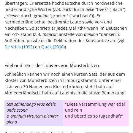
übertragen. Er ersetzte hochdeutsche durch nordwestliche
niederländische Wörter (z.B.
bach
durch
beke
"beek" ("Bach"),
grüenen
durch
gruoion
"groeien" ("wachsen")). Er
'verniederländischte' bestimmte Laute sowie Vor- und
Nachsilben. So schrieb er jedes Mal <th> wenn im Deutschen
ein <d> stand (z.B.
thancan
anstelle von
dankôn
"danken").
Außerdem passte er die Deklination der Substantive an. (vgl.
De Vries (1993)
en
Quak (2006)
)
Edel und rein - der Lobvers von Munsterbilzen
Schließlich kennen wir noch einen kurzen Satz, der aus dem
Kloster von Munsterbilzen in Limburg stammt. Unter einer
Liste von 30 Namen von Klosterbrüdern steht halb auf
Altniederländisch, halb auf Lateinisch die stolze Bemerkung:
tesi samanunga vvas edele
"Diese Versammlung war edel
unde scona
und rein
& omnium virtutem pleniter
und überdies so tugendhaft"
plena