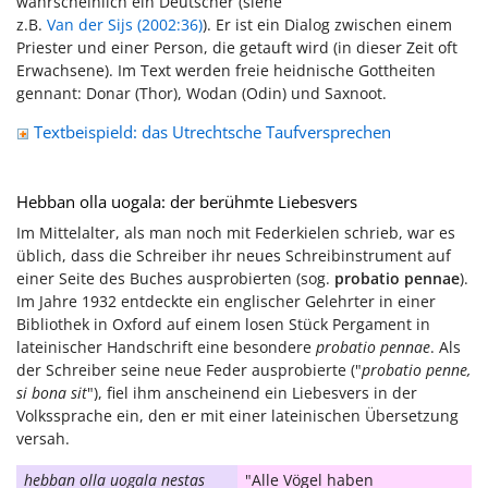
wahrscheinlich ein Deutscher (siehe
z.B.
Van der Sijs (2002:36)
). Er ist ein Dialog zwischen einem
Priester und einer Person, die getauft wird (in dieser Zeit oft
Erwachsene). Im Text werden freie heidnische Gottheiten
gennant: Donar (Thor), Wodan (Odin) und Saxnoot.
Textbeispield: das Utrechtsche Taufversprechen
Hebban olla uogala: der berühmte Liebesvers
Im Mittelalter, als man noch mit Federkielen schrieb, war es
üblich, dass die Schreiber ihr neues Schreibinstrument auf
einer Seite des Buches ausprobierten (sog.
probatio pennae
).
Im Jahre 1932 entdeckte ein englischer Gelehrter in einer
Bibliothek in Oxford auf einem losen Stück Pergament in
lateinischer Handschrift eine besondere
probatio pennae
. Als
der Schreiber seine neue Feder ausprobierte ("
probatio penne,
si bona sit
"), fiel ihm anscheinend ein Liebesvers in der
Volkssprache ein, den er mit einer lateinischen Übersetzung
versah.
hebban olla uogala nestas
"Alle Vögel haben