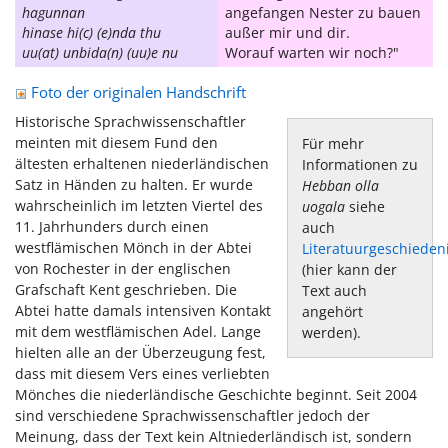
hagunnan
angefangen Nester zu bauen
hinase hi(c) (e)nda thu
außer mir und dir.
uu(at) unbida(n) (uu)e nu
Worauf warten wir noch?"
Foto der originalen Handschrift
Historische Sprachwissenschaftler
meinten mit diesem Fund den
Für mehr
ältesten erhaltenen niederländischen
Informationen zu
Satz in Händen zu halten. Er wurde
Hebban olla
wahrscheinlich im letzten Viertel des
uogala
siehe
11. Jahrhunders durch einen
auch
westflämischen Mönch in der Abtei
Literatuurgeschiedeni
von Rochester in der englischen
(hier kann der
Grafschaft Kent geschrieben. Die
Text auch
Abtei hatte damals intensiven Kontakt
angehört
mit dem westflämischen Adel. Lange
werden).
hielten alle an der Überzeugung fest,
dass mit diesem Vers eines verliebten
Mönches die niederländische Geschichte beginnt. Seit 2004
sind verschiedene Sprachwissenschaftler jedoch der
Meinung, dass der Text kein Altniederländisch ist, sondern