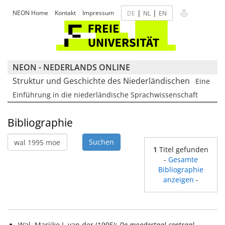
|
|
NEON Home
Kontakt
Impressum
DE
NL
EN
NEON - NEDERLANDS ONLINE
Struktur und Geschichte des Niederländischen
Eine
Einführung in die niederländische Sprachwissenschaft
Bibliographie
1
Titel gefunden
-
Gesamte
Bibliographie
anzeigen
-
Wal, Marijke J. van der (1995):
De moedertaal centraal
.