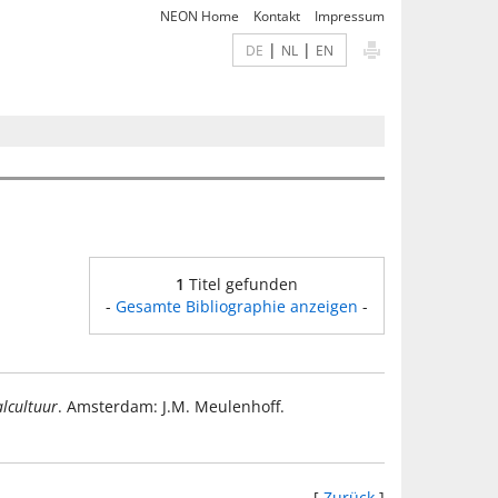
NEON Home
Kontakt
Impressum
|
|
DE
NL
EN
1
Titel gefunden
-
Gesamte Bibliographie anzeigen
-
alcultuur
. Amsterdam: J.M. Meulenhoff.
[
Zurück
]