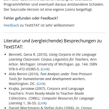
Programmfehler und eventuell daraus entstandene Schäden.
Der Sourcode-Version ist eine eigene Lizenz beigefügt.
Fehler gefunden oder Feedback?
Feedback
zu TextSTAT ist sehr willkommen!
Literatur und (vergleichende) Besprechungen zu
TextSTAT:
Bennett, Gena R. (2010),
Using Corpora in the Language
Learning Classroom: Corpus Linguistics for Teachers.
Ann
Arbor, Michigan: University of Michigan. pp. 144. ISBN
978-0-472-03385-0. (
Link
)
Aldo Benini (2010),
Text Analysis under Time Pressure
Tools for humanitarian and development workers.
Washington, DC. (
Link
)
Krajka, Jarosław (2007), Corpora and Language
Teachers: From Ready-Made to Teacher-Made
Collections.
CORELL: Computer Resources for Language
Learning
1, 36-55. (
Link
)
Daniel Wiechmann & Stefan Fuhs (2006), in:
Corpus