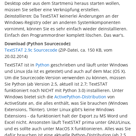
Desktop oder aus dem Startmenü heraus starten wollen,
müssen Sie selber eine Verknüpfung erstellen.
Deinstallieren:
Da TextSTAT keinerlei Änderungen an der
Windows-Registry oder an anderen Systemkomponenten
vornimmt, können Sie es sehr einfach wieder deinstallieren.
Einfach den Programmordner komplett löschen. Das war's.
Download (Python Sourcecode):
TextSTAT 2.9c Sourcecode
(ZIP-Datei, ca. 150 KB, vom
20.02.2014
)
TextSTAT ist in
Python
geschrieben und läuft unter Windows
und Linux (da ist es getestet) und auch auf dem Mac (OS X).
Um die Sourcecode-Version verwenden zu können, müssen
Sie Python (ab Version 2.5, aktuell ist 2.7; TextSTAT
funktioniert noch NICHT mit Python 3.0) installieren. Unter
Windows bietet sich die
ActivePython-Distribution
von
ActiveState an, die alles enthält, was Sie brauchen (Windows
Extensions, Tkinter). Unter Linux gibt's keine Windows
Extensions - da funktioniert halt der Export zu MS Word und
Excel nicht. Ansonsten läuft TextSTAT prima unter GNU/Linux,
und es sollte auch unter MacOS X funktionieren. Alles was Sie
dafür brauchen ist eine aktuelle Python-Distribution (ab 2.5,