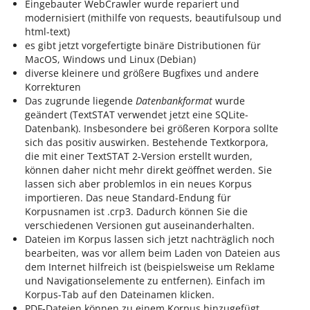
Eingebauter WebCrawler wurde repariert und
modernisiert (mithilfe von requests, beautifulsoup und
html-text)
es gibt jetzt vorgefertigte binäre Distributionen für
MacOS, Windows und Linux (Debian)
diverse kleinere und größere Bugfixes und andere
Korrekturen
Das zugrunde liegende
Datenbankformat
wurde
geändert (TextSTAT verwendet jetzt eine SQLite-
Datenbank). Insbesondere bei größeren Korpora sollte
sich das positiv auswirken. Bestehende Textkorpora,
die mit einer TextSTAT 2-Version erstellt wurden,
können daher nicht mehr direkt geöffnet werden. Sie
lassen sich aber problemlos in ein neues Korpus
importieren. Das neue Standard-Endung für
Korpusnamen ist .crp3. Dadurch können Sie die
verschiedenen Versionen gut auseinanderhalten.
Dateien im Korpus lassen sich jetzt nachträglich noch
bearbeiten, was vor allem beim Laden von Dateien aus
dem Internet hilfreich ist (beispielsweise um Reklame
und Navigationselemente zu entfernen). Einfach im
Korpus-Tab auf den Dateinamen klicken.
PDF-Dateien können zu einem Korpus hinzugefügt