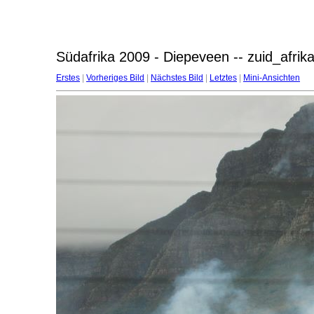
Südafrika 2009 - Diepeveen -- zuid_afri
Erstes
|
Vorheriges Bild
|
Nächstes Bild
|
Letztes
|
Mini-Ansichten