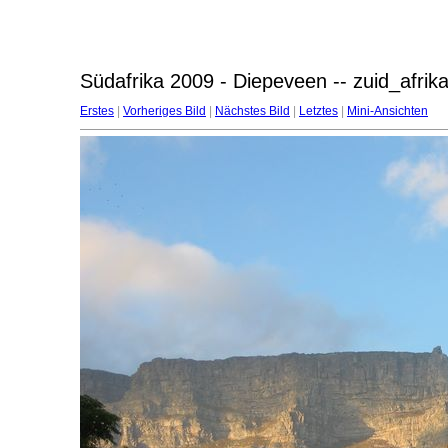
Südafrika 2009 - Diepeveen -- zuid_afri
Erstes
|
Vorheriges Bild
|
Nächstes Bild
|
Letztes
|
Mini-Ansichten