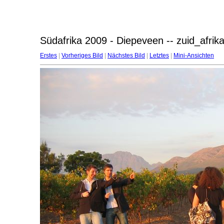
Südafrika 2009 - Diepeveen -- zuid_afri
Erstes
|
Vorheriges Bild
|
Nächstes Bild
|
Letztes
|
Mini-Ansichten