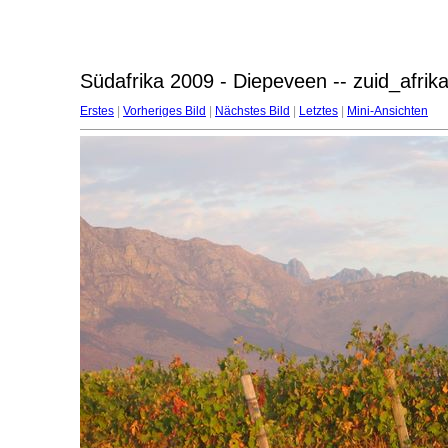
Südafrika 2009 - Diepeveen -- zuid_afri
Erstes
|
Vorheriges Bild
|
Nächstes Bild
|
Letztes
|
Mini-Ansichten