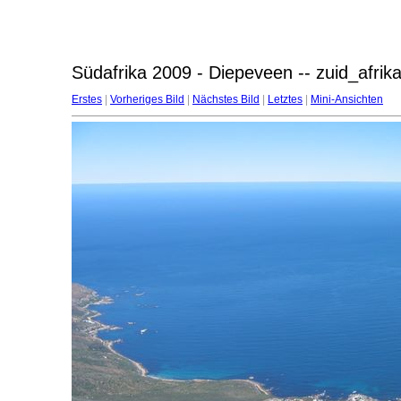
Südafrika 2009 - Diepeveen -- zuid_afri
Erstes
|
Vorheriges Bild
|
Nächstes Bild
|
Letztes
|
Mini-Ansichten