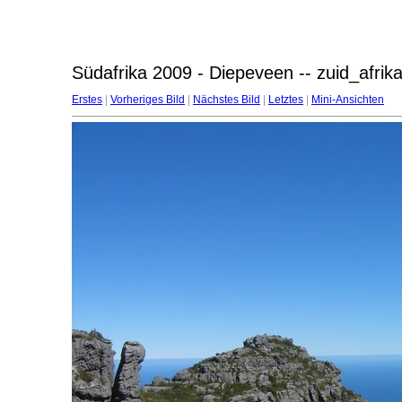
Südafrika 2009 - Diepeveen -- zuid_afri
Erstes
|
Vorheriges Bild
|
Nächstes Bild
|
Letztes
|
Mini-Ansichten