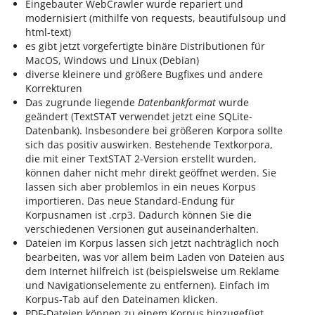
Eingebauter WebCrawler wurde repariert und
modernisiert (mithilfe von requests, beautifulsoup und
html-text)
es gibt jetzt vorgefertigte binäre Distributionen für
MacOS, Windows und Linux (Debian)
diverse kleinere und größere Bugfixes und andere
Korrekturen
Das zugrunde liegende
Datenbankformat
wurde
geändert (TextSTAT verwendet jetzt eine SQLite-
Datenbank). Insbesondere bei größeren Korpora sollte
sich das positiv auswirken. Bestehende Textkorpora,
die mit einer TextSTAT 2-Version erstellt wurden,
können daher nicht mehr direkt geöffnet werden. Sie
lassen sich aber problemlos in ein neues Korpus
importieren. Das neue Standard-Endung für
Korpusnamen ist .crp3. Dadurch können Sie die
verschiedenen Versionen gut auseinanderhalten.
Dateien im Korpus lassen sich jetzt nachträglich noch
bearbeiten, was vor allem beim Laden von Dateien aus
dem Internet hilfreich ist (beispielsweise um Reklame
und Navigationselemente zu entfernen). Einfach im
Korpus-Tab auf den Dateinamen klicken.
PDF-Dateien können zu einem Korpus hinzugefügt