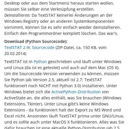
Desktop oder aus dem Startmenü heraus starten wollen,
müssen Sie selber eine Verknüpfung erstellen.
Deinstallieren:
Da TextSTAT keinerlei Änderungen an der
Windows-Registry oder an anderen Systemkomponenten
vornimmt, können Sie es sehr einfach wieder deinstallieren.
Einfach den Programmordner komplett löschen. Das war's.
Download (Python Sourcecode):
TextSTAT 2.9c Sourcecode
(ZIP-Datei, ca. 150 KB, vom
20.02.2014
)
TextSTAT ist in
Python
geschrieben und läuft unter Windows
und Linux (da ist es getestet) und auch auf dem Mac (OS X).
Um die Sourcecode-Version verwenden zu können, müssen
Sie Python (ab Version 2.5, aktuell ist 2.7; TextSTAT
funktioniert noch NICHT mit Python 3.0) installieren. Unter
Windows bietet sich die
ActivePython-Distribution
von
ActiveState an, die alles enthält, was Sie brauchen (Windows
Extensions, Tkinter). Unter Linux gibt's keine Windows
Extensions - da funktioniert halt der Export zu MS Word und
Excel nicht. Ansonsten läuft TextSTAT prima unter GNU/Linux,
und es sollte auch unter MacOS X funktionieren. Alles was Sie
dafür brauchen ist eine aktuelle Python-Distribution (ab 2.5,