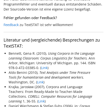
Programmfehler und eventuell daraus entstandene Schäden.
Der Sourcode-Version ist eine eigene Lizenz beigefügt.
Fehler gefunden oder Feedback?
Feedback
zu TextSTAT ist sehr willkommen!
Literatur und (vergleichende) Besprechungen zu
TextSTAT:
Bennett, Gena R. (2010),
Using Corpora in the Language
Learning Classroom: Corpus Linguistics for Teachers.
Ann
Arbor, Michigan: University of Michigan. pp. 144. ISBN
978-0-472-03385-0. (
Link
)
Aldo Benini (2010),
Text Analysis under Time Pressure
Tools for humanitarian and development workers.
Washington, DC. (
Link
)
Krajka, Jarosław (2007), Corpora and Language
Teachers: From Ready-Made to Teacher-Made
Collections.
CORELL: Computer Resources for Language
Learning
1, 36-55. (
Link
)
Daniel Wiechmann & Stefan Fuhs (2006), in:
Corpus