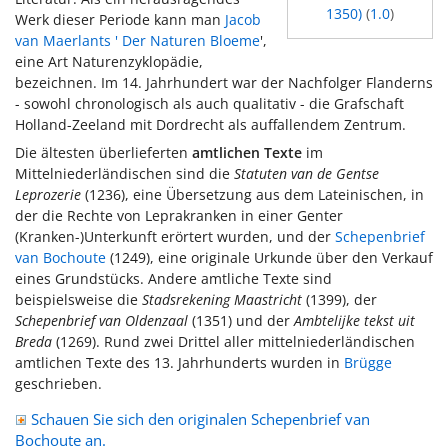
1350)
(
1.0
)
Werk dieser Periode kann man
Jacob
van Maerlants '
Der Naturen Bloeme
',
eine Art Naturenzyklopädie,
bezeichnen. Im 14. Jahrhundert war der Nachfolger Flanderns
- sowohl chronologisch als auch qualitativ - die Grafschaft
Holland-Zeeland mit Dordrecht als auffallendem Zentrum.
Die ältesten überlieferten
amtlichen Texte
im
Mittelniederländischen sind die
Statuten van de Gentse
Leprozerie
(1236), eine Übersetzung aus dem Lateinischen, in
der die Rechte von Leprakranken in einer Genter
(Kranken-)Unterkunft erörtert wurden, und der
Schepenbrief
van Bochoute
(1249), eine originale Urkunde über den Verkauf
eines Grundstücks. Andere amtliche Texte sind
beispielsweise die
Stadsrekening Maastricht
(1399), der
Schepenbrief van Oldenzaal
(1351) und der
Ambtelijke tekst uit
Breda
(1269). Rund zwei Drittel aller mittelniederländischen
amtlichen Texte des 13. Jahrhunderts wurden in
Brügge
geschrieben.
Schauen Sie sich den originalen Schepenbrief van
Bochoute an.