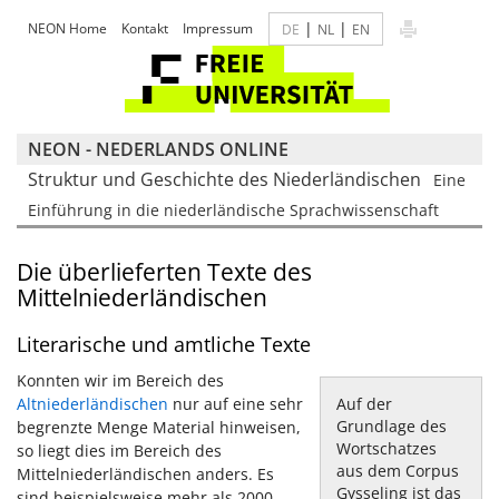
|
|
NEON Home
Kontakt
Impressum
DE
NL
EN
NEON - NEDERLANDS ONLINE
Struktur und Geschichte des Niederländischen
Eine
Einführung in die niederländische Sprachwissenschaft
Die überlieferten Texte des
Mittelniederländischen
Literarische und amtliche Texte
Konnten wir im Bereich des
Altniederländischen
nur auf eine sehr
Auf der
Grundlage des
begrenzte Menge Material hinweisen,
Wortschatzes
so liegt dies im Bereich des
aus dem Corpus
Mittelniederländischen anders. Es
Gysseling ist das
sind beispielsweise mehr als 2000