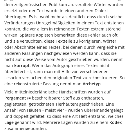
dem zeitgenössischen Publikum an: veraltete Wörter wurden
ersetzt oder der Text wurde in einen anderen Dialekt
übertragen. Es ist wohl mehr als deutlich, dass durch solche
Veränderungen Unregelmäßigkeiten in einem Text entstehen
konnten, die vor allem in reimenden Texten extrem störend
wirken. Spätere Kopisten bemerkten diese Fehler auch oft
und sie versuchten, diese Textteile zu korrigieren. Wörter
oder Abschnitte eines Textes, bei denen durch Vergleiche mit
anderen Fassungen nachgewiesen werden kann, dass sie
nicht auf diese Weise vom Autor geschrieben wurden, nennt
man
korrupt
. Wenn das Autograph eines Textes nicht
überliefert ist, kann man mit Hilfe von verschiedenen
Lesarten versuchen den originalen Text zu rekonstruieren. So
eine rekonstruierte Fassung nennt man
Archetyp
.
Viele mittelniederländische Handschriften wurden auf
Pergament
(= beschreibbarer Stoff aus enthaarten,
geglätteten, getrockneten Tierhäuten) geschrieben. Eine
Anzahl von Häuten - meist vier - wurden übereinandergelegt
und doppelt gefaltet, so dass eine Art Heft entstand, welches
Lage
genannt wird. Mehrere Lagen wurden zu einem
Kodex
zusammengebunden.