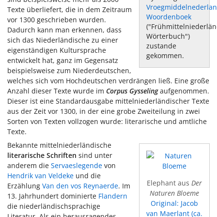
Vroegmiddelnederla
Texte überliefert, die in dem Zeitraum
Woordenboek
vor 1300 geschrieben wurden.
("Frühmittelniederlä
Dadurch kann man erkennen, dass
Wörterbuch")
sich das Niederländische zu einer
zustande
eigenständigen Kultursprache
gekommen.
entwickelt hat, ganz im Gegensatz
beispielsweise zum Niederdeutschen,
welches sich vom Hochdeutschen verdrängen ließ. Eine große
Anzahl dieser Texte wurde im
Corpus Gysseling
aufgenommen.
Dieser ist eine Standardausgabe mittelniederländischer Texte
aus der Zeit vor 1300, in der eine grobe Zweiteilung in zwei
Sorten von Texten vollzogen wurde: literarische und amtliche
Texte.
Bekannte mittelniederländische
literarische Schriften
sind unter
anderem die
Servaeslegende
von
Hendrik van Veldeke
und die
Elephant aus
Der
Erzählung
Van den vos Reynaerde
. Im
Naturen Bloeme
13. Jahrhundert dominierte
Flandern
Original: Jacob
die niederländischsprachige
van Maerlant (ca.
Literatur. Als ein herausragendes