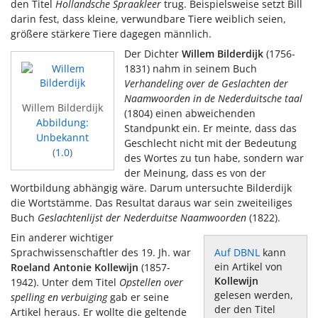
den Titel
Hollandsche Spraakleer
trug. Beispielsweise setzt Bill
darin fest, dass kleine, verwundbare Tiere weiblich seien,
größere stärkere Tiere dagegen männlich.
Der Dichter
Willem Bilderdijk
(1756-
1831) nahm in seinem Buch
Verhandeling over de Geslachten der
Naamwoorden in de Nederduitsche taal
Willem Bilderdijk
(1804) einen abweichenden
Abbildung:
Standpunkt ein. Er meinte, dass das
Unbekannt
Geschlecht nicht mit der Bedeutung
(
1.0
)
des Wortes zu tun habe, sondern war
der Meinung, dass es von der
Wortbildung abhängig wäre. Darum untersuchte Bilderdijk
die Wortstämme. Das Resultat daraus war sein zweiteiliges
Buch
Geslachtenlijst der Nederduitse Naamwoorden
(1822).
Ein anderer wichtiger
Sprachwissenschaftler des 19. Jh. war
Auf DBNL
kann
ein Artikel von
Roeland Antonie Kollewijn
(1857-
Kollewijn
1942). Unter dem Titel
Opstellen over
gelesen werden,
spelling en verbuiging
gab er seine
der den Titel
Artikel heraus. Er wollte die geltende