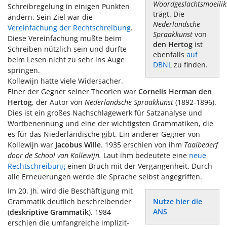
Woordgeslachtsmoeili
Schreibregelung in einigen Punkten
trägt. Die
ändern. Sein Ziel war die
Nederlandsche
Vereinfachung der Rechtschreibung
.
Spraakkunst
von
Diese Vereinfachung mußte beim
den Hertog
ist
Schreiben nützlich sein und durfte
ebenfalls
auf
beim Lesen nicht zu sehr ins Auge
DBNL
zu finden.
springen.
Kollewijn hatte viele Widersacher.
Einer der Gegner seiner Theorien war
Cornelis Herman den
Hertog
, der Autor von
Nederlandsche Spraakkunst
(1892-1896).
Dies ist ein großes Nachschlagewerk für Satzanalyse und
Wortbenennung und eine der wichtigsten Grammatiken, die
es für das Niederländische gibt. Ein anderer Gegner von
Kollewijn war
Jacobus Wille
. 1935 erschien von ihm
Taalbederf
door de School van Kollewijn.
Laut ihm bedeutete eine
neue
Rechtschreibung
einen Bruch mit der Vergangenheit. Durch
alle Erneuerungen werde die Sprache selbst angegriffen.
Im 20. Jh. wird die Beschäftigung mit
Grammatik deutlich beschreibender
Nutze hier die
ANS
(
deskriptive Grammatik
). 1984
erschien die umfangreiche implizit-