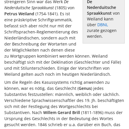
strengeren Sinn war das Werk
De
De
Nederduitsche
Nederduitsche Spraakkunst
(1805) von
Spraakkunst
von
Petrus Weiland
(1754-1841). Es ist
Weiland kann
eine präskriptive Schriftgrammatik,
über
DBNL
befasst sich aber nicht nur mit der
zurate gezogen
Schriftsprachen-Reglementierung des
werden.
Niederländischen, sondern auch mit
der Beschreibung der Wortarten und
der Möglichkeiten nach denen diese
zu Wortgruppen kombiniert werden können. Weiland
beschäftigt sich mit der Deklination (Geschlechter und Fälle)
und mit Stilunterschieden. Einige der Vorschriften von
Weiland gelten auch noch im heutigen Niederländisch.
Um die Regeln des Kasussystems richtig anwenden zu
können, war es nötig, das Geschlecht (
Genus
) jedes
Substantivs festzustellen: männlich, weiblich oder sächlich.
Verschiedene Sprachwissenschaftler des 19. Jh. beschäftigten
sich mit der Festlegung des Wortgeschlechts bei
Substantiven. Nach
Willem Gerard Brill
(1811-1896) muss der
Ursprung des Geschlechts in der Bedeutung des Wortes
gesucht werden. 1846 schrieb er u.a. darüber ein Buch, das