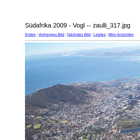
Südafrika 2009 - Vogl -- zaulli_317.jpg
Erstes
|
Vorheriges Bild
|
Nächstes Bild
|
Letztes
|
Mini-Ansichten