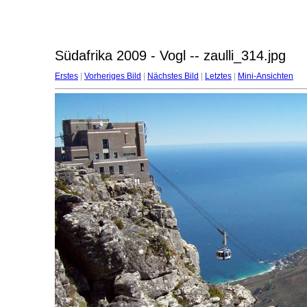
Südafrika 2009 - Vogl -- zaulli_314.jpg
Erstes
|
Vorheriges Bild
|
Nächstes Bild
|
Letztes
|
Mini-Ansichten