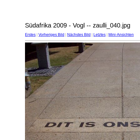
Südafrika 2009 - Vogl -- zaulli_040.jpg
Erstes
|
Vorheriges Bild
|
Nächstes Bild
|
Letztes
|
Mini-Ansichten