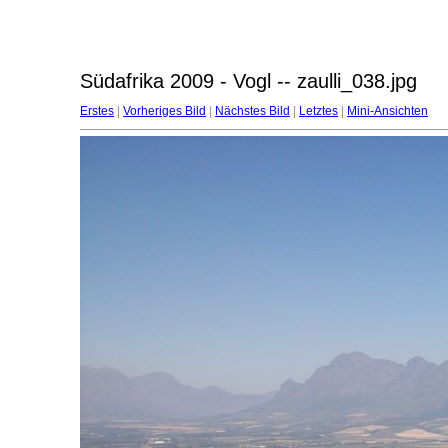
Südafrika 2009 - Vogl -- zaulli_038.jpg
Erstes
|
Vorheriges Bild
|
Nächstes Bild
|
Letztes
|
Mini-Ansichten