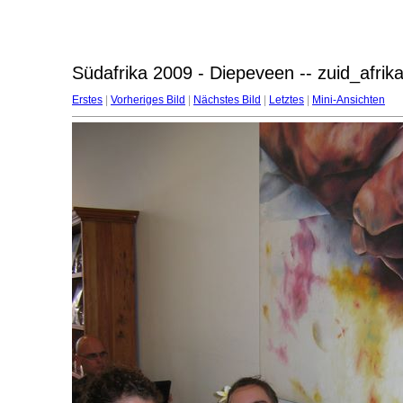
Südafrika 2009 - Diepeveen -- zuid_afri
Erstes
|
Vorheriges Bild
|
Nächstes Bild
|
Letztes
|
Mini-Ansichten