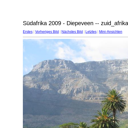
Südafrika 2009 - Diepeveen -- zuid_afri
Erstes
|
Vorheriges Bild
|
Nächstes Bild
|
Letztes
|
Mini-Ansichten