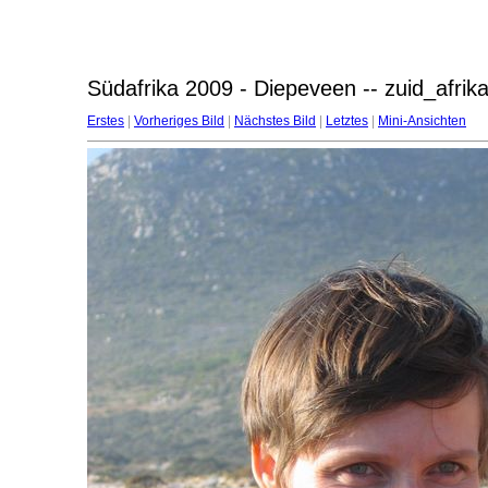
Südafrika 2009 - Diepeveen -- zuid_afri
Erstes
|
Vorheriges Bild
|
Nächstes Bild
|
Letztes
|
Mini-Ansichten