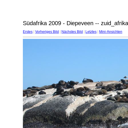
Südafrika 2009 - Diepeveen -- zuid_afri
Erstes
|
Vorheriges Bild
|
Nächstes Bild
|
Letztes
|
Mini-Ansichten