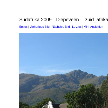
Südafrika 2009 - Diepeveen -- zuid_afri
Erstes
|
Vorheriges Bild
|
Nächstes Bild
|
Letztes
|
Mini-Ansichten