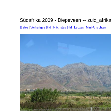
Südafrika 2009 - Diepeveen -- zuid_afri
Erstes
|
Vorheriges Bild
|
Nächstes Bild
|
Letztes
|
Mini-Ansichten