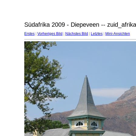
Südafrika 2009 - Diepeveen -- zuid_afri
Erstes
|
Vorheriges Bild
|
Nächstes Bild
|
Letztes
|
Mini-Ansichten