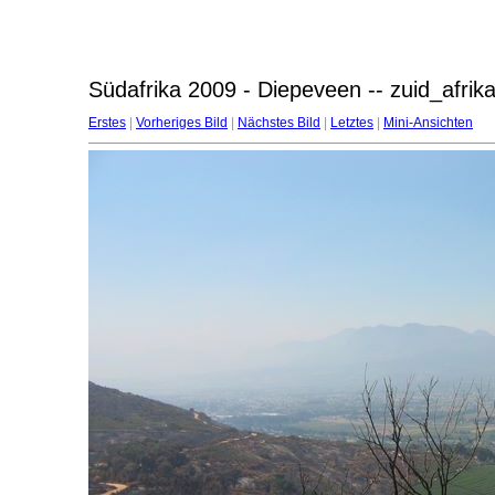
Südafrika 2009 - Diepeveen -- zuid_afri
Erstes
|
Vorheriges Bild
|
Nächstes Bild
|
Letztes
|
Mini-Ansichten