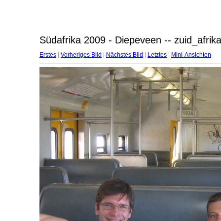
Südafrika 2009 - Diepeveen -- zuid_afri
Erstes
|
Vorheriges Bild
|
Nächstes Bild
|
Letztes
|
Mini-Ansichten