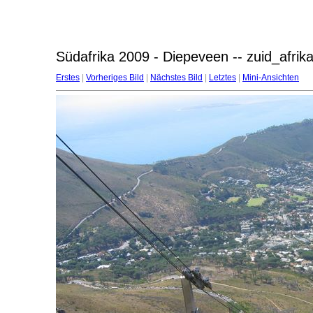
Südafrika 2009 - Diepeveen -- zuid_afri
Erstes
|
Vorheriges Bild
|
Nächstes Bild
|
Letztes
|
Mini-Ansichten