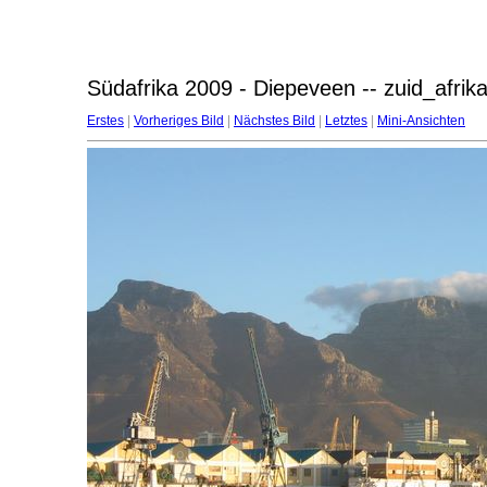
Südafrika 2009 - Diepeveen -- zuid_afri
Erstes
|
Vorheriges Bild
|
Nächstes Bild
|
Letztes
|
Mini-Ansichten