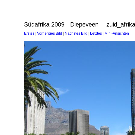
Südafrika 2009 - Diepeveen -- zuid_afri
Erstes
|
Vorheriges Bild
|
Nächstes Bild
|
Letztes
|
Mini-Ansichten