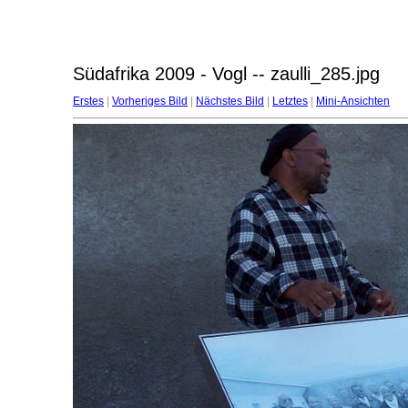
Südafrika 2009 - Vogl -- zaulli_285.jpg
Erstes
|
Vorheriges Bild
|
Nächstes Bild
|
Letztes
|
Mini-Ansichten