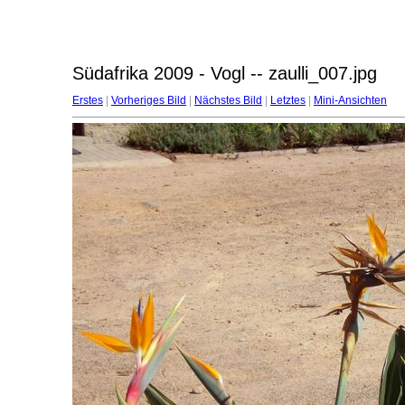
Südafrika 2009 - Vogl -- zaulli_007.jpg
Erstes
|
Vorheriges Bild
|
Nächstes Bild
|
Letztes
|
Mini-Ansichten