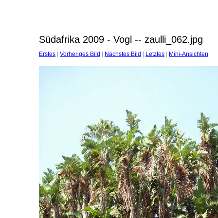
Südafrika 2009 - Vogl -- zaulli_062.jpg
Erstes
|
Vorheriges Bild
|
Nächstes Bild
|
Letztes
|
Mini-Ansichten