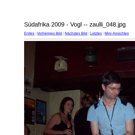
Südafrika 2009 - Vogl -- zaulli_048.jpg
Erstes
|
Vorheriges Bild
|
Nächstes Bild
|
Letztes
|
Mini-Ansichten